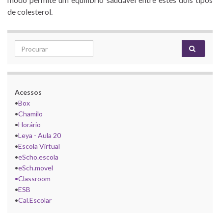
de colesterol.
Search for:
Acessos
•
Box
•
Chamilo
•
Horário
•
Leya - Aula 20
•
Escola Virtual
•
eScho.escola
•
eSch.movel
•Classroom
•
ESB
•
Cal.Escolar