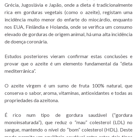
Grécia, Jugoslávia e Japão, onde a dieta é tradicionalmente
rica em gorduras vegetais (como o azeite), registam uma
incidência muito menor do enfarte do miocárdio, enquanto
nos EUA, Finlândia e Holanda, onde se verifica um consumo
elevado de gorduras de origem animal, há uma alta incidência
de doença coronária.
Estudos posteriores vieram confirmar estas conclusões e
provar que o azeite é um elemento fundamental da “dieta
mediterrânica”.
O azeite virgem é um sumo de fruta 100% natural, que
conserva o sabor, aroma, vitaminas, antioxidantes e todas as
propriedades da azeitona.
É rico num tipo de gordura saudável (“gordura
monoinsaturada”), que reduz o “mau” colesterol (LDL) no
sangue, mantendo o nível do “bom” colesterol (HDL). Deste
modo permite um equilíbrio saudável entre estes dois tipos