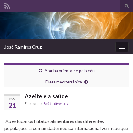
Tog
sear
Search for:
for
José Ramires Cruz
Togg
navig
Aranha orienta-se pelo céu
Dieta mediterrânica
Azeite e a saúde
MAI
21
Filed under
Saúde diversos
Ao estudar os hábitos alimentares das diferentes
populações, a comunidade médica internacional verificou que