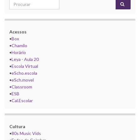
Search for:
Acessos
•
Box
•
Chamilo
•
Horário
•
Leya - Aula 20
•
Escola Virtual
•
eScho.escola
•
eSch.movel
•Classroom
•
ESB
•
Cal.Escolar
Cultura
•
80s Music Vids