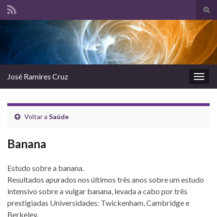
Tog
sear
Search for:
for
José Ramires Cruz
Togg
navig
Voltar a
Saúde
Banana
Estudo sobre a banana.
Resultados apurados nos últimos três anos sobre um estudo
intensivo sobre a vulgar banana, levada a cabo por três
prestigiadas Universidades: Twickenham, Cambridge e
Berkeley.