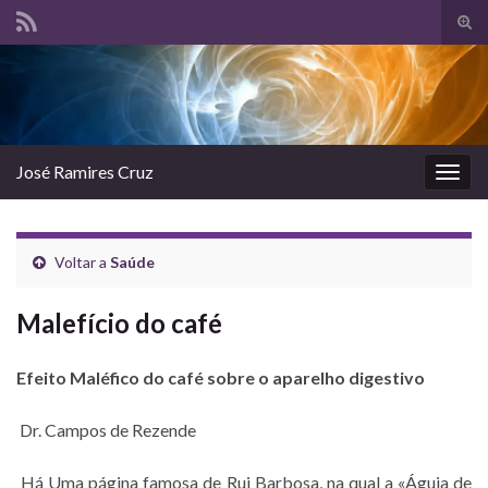
Tog
sear
Search for:
for
José Ramires Cruz
Togg
navig
Voltar a
Saúde
Malefício do café
Efeito Maléfico do café sobre o aparelho digestivo
Dr. Campos de Rezende
Há Uma página famosa de Rui Barbosa, na qual a «Águia de