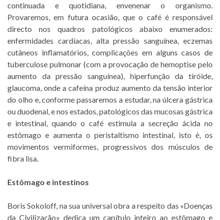
continuada e quotidiana, envenenar o organismo.
Provaremos, em futura ocasião, que o café é responsável
directo nos quadros patológicos abaixo enumerados:
enfermidades cardíacas, alta pressão sanguínea, eczemas
cutâneos inflamatórios, complicações em alguns casos de
tuberculose pulmonar (com a provocação de hemoptise pelo
aumento da pressão sanguínea), hiperfunção da tiróide,
glaucoma, onde a cafeína produz aumento da tensão interior
do olho e, conforme passaremos a estudar, na úlcera gástrica
ou duodenal, e nos estados, patológicos das mucosas gástrica
e intestinal, quando o café estimula a secreção ácida no
estômago e aumenta o peristaltismo intestinal, isto é, os
movimentos vermiformes, progressivos dos músculos de
fibra lisa.
Estômago e intestinos
Boris Sokoloff, na sua universal obra a respeito das «Doenças
da Civilização» dedica um capítulo inteiro ao estômago e