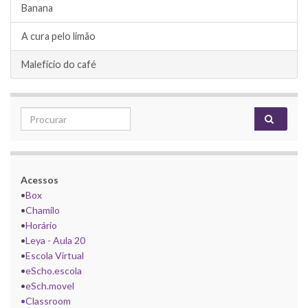
Banana
A cura pelo limão
Malefício do café
Search for:
Acessos
•
Box
•
Chamilo
•
Horário
•
Leya - Aula 20
•
Escola Virtual
•
eScho.escola
•
eSch.movel
•Classroom