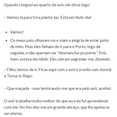
Quando cheguei ao quarto do avô, ele disse logo:
– Vamos lá para fora plantá-las. Está um lindo dia!
Vamos!
Os meus pais olhavam-no e viam a alegria de estar junto
de mim. Mas eles tinham de ir para o Porto, logo de
seguida, e não queriam ser “desmancha-prazeres”. Pois
bem, estava decidido. Eles vieram segredar-me, dizendo:
– Filho, temos de ir. Ficas aqui com o avô e à noite vais dormir
a Torna-ó-Rego.
– Que maçada – mas lembrando-me que era pelo avô, aceitei.
O avô trabalha muito melhor do que eu e eu fui aprendendo
com ele. No fim deu-me um grande abraço, que lhe apetecia
ser eterno.