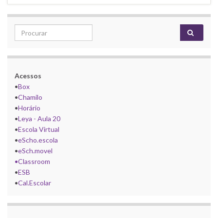
Search for:
Acessos
•
Box
•
Chamilo
•
Horário
•
Leya - Aula 20
•
Escola Virtual
•
eScho.escola
•
eSch.movel
•Classroom
•
ESB
•
Cal.Escolar