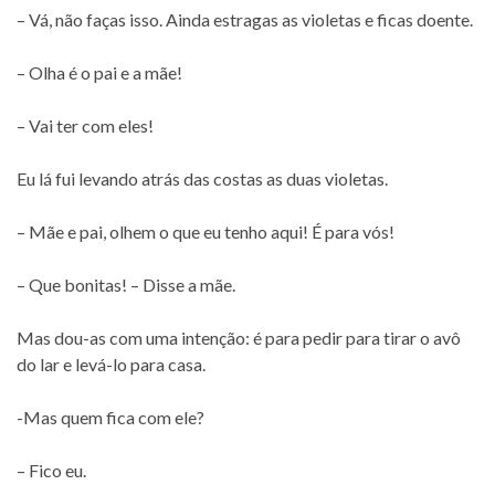
– Vá, não faças isso. Ainda estragas as violetas e ficas doente.
– Olha é o pai e a mãe!
– Vai ter com eles!
Eu lá fui levando atrás das costas as duas violetas.
– Mãe e pai, olhem o que eu tenho aqui! É para vós!
– Que bonitas! – Disse a mãe.
Mas dou-as com uma intenção: é para pedir para tirar o avô
do lar e levá-lo para casa.
-Mas quem fica com ele?
– Fico eu.