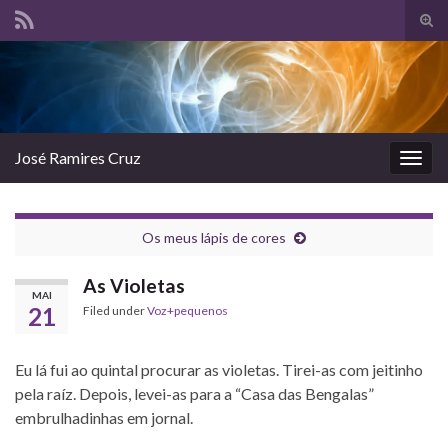
Tog
sear
Search for:
for
José Ramires Cruz
Togg
navig
Os meus lápis de cores
As Violetas
MAI
21
Filed under
Voz+pequenos
Eu lá fui ao quintal procurar as violetas. Tirei-as com jeitinho
pela raíz. Depois, levei-as para a “Casa das Bengalas”
embrulhadinhas em jornal.