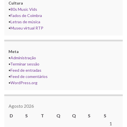
Cultura
•
80s Music Vids
•
Fados de Coimbra
•
Letras de música
•
Museu virtual RTP
Meta
•
Administração
•
Terminar sessão
•
Feed de entradas
•
Feed de comentários
•
WordPress.org
Agosto 2026
D
S
T
Q
Q
S
S
1