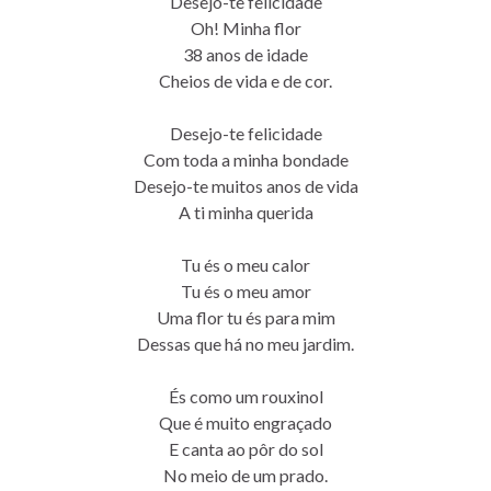
Desejo-te felicidade
Oh! Minha flor
38 anos de idade
Cheios de vida e de cor.
Desejo-te felicidade
Com toda a minha bondade
Desejo-te muitos anos de vida
A ti minha querida
Tu és o meu calor
Tu és o meu amor
Uma flor tu és para mim
Dessas que há no meu jardim.
És como um rouxinol
Que é muito engraçado
E canta ao pôr do sol
No meio de um prado.