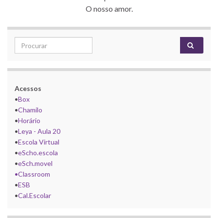
O nosso amor.
Search for:
Acessos
•
Box
•
Chamilo
•
Horário
•
Leya - Aula 20
•
Escola Virtual
•
eScho.escola
•
eSch.movel
•Classroom
•
ESB
•
Cal.Escolar