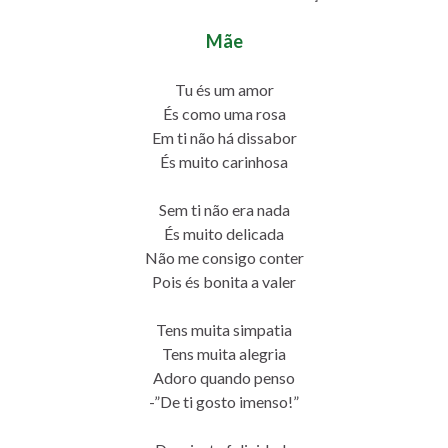
Mãe
Tu és um amor
És como uma rosa
Em ti não há dissabor
És muito carinhosa
Sem ti não era nada
És muito delicada
Não me consigo conter
Pois és bonita a valer
Tens muita simpatia
Tens muita alegria
Adoro quando penso
-”De ti gosto imenso!”