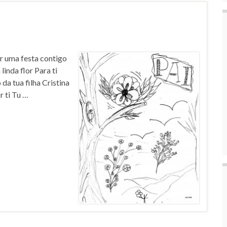
er uma festa contigo
linda flor Para ti
da tua filha Cristina
r ti Tu …