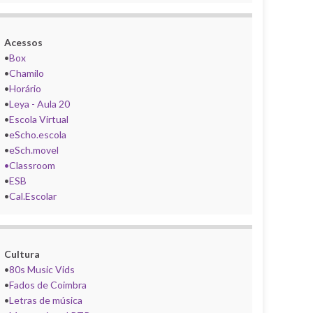
Acessos
•
Box
•
Chamilo
•
Horário
•
Leya - Aula 20
•
Escola Virtual
•
eScho.escola
•
eSch.movel
•Classroom
•
ESB
•
Cal.Escolar
Cultura
•
80s Music Vids
•
Fados de Coimbra
•
Letras de música