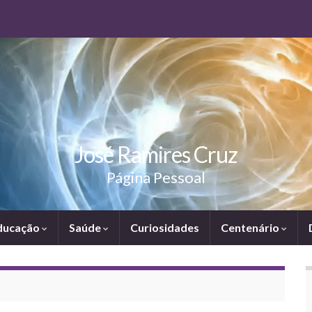
José Ramires Cruz
Página Pessoal
ducação
Saúde
Curiosidades
Centenário